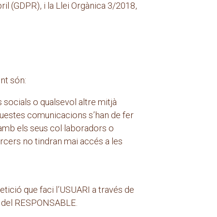
l (GDPR), i la Llei Orgànica 3/2018,
nt són:
ocials o qualsevol altre mitjà
Aquestes comunicacions s’han de fer
amb els seus col·laboradors o
ercers no tindran mai accés a les
etició que faci l’USUARI a través de
web del RESPONSABLE.