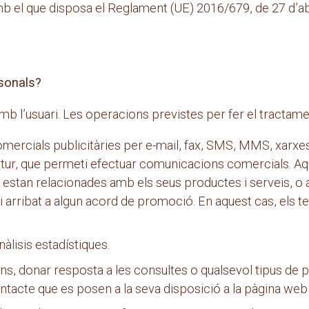
 el que disposa el Reglament (UE) 2016/679, de 27 d’abri
sonals?
b l’usuari. Les operacions previstes per fer el tractame
cials publicitàries per e-mail, fax, SMS, MMS, xarxes s
 futur, que permeti efectuar comunicacions comercials. 
estan relacionades amb els seus productes i serveis, o 
 arribat a algun acord de promoció. En aquest cas, els t
àlisis estadístiques.
s, donar resposta a les consultes o qualsevol tipus de p
ontacte que es posen a la seva disposició a la pàgina 