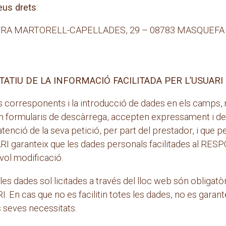
eus drets
:
A MARTORELL-CAPELLADES, 29 – 08783 MASQUEFA (Ba
TATIU DE LA INFORMACIÓ FACILITADA PER L’USUARI
s corresponents i la introducció de dades en els camps, m
n formularis de descàrrega, accepten expressament i de m
enció de la seva petició, per part del prestador, i que per
RI garanteix que les dades personals facilitades al RES
ol modificació.
dades sol·licitades a través del lloc web són obligatòri
. En cas que no es facilitin totes les dades, no es garant
s seves necessitats.