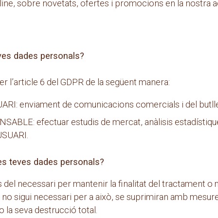
nline, sobre novetats, ofertes i promocions en la nostra ac
eves dades personals?
er l’article 6 del GDPR de la següent manera:
RI: enviament de comunicacions comercials i del butllet
SABLE: efectuar estudis de mercat, anàlisis estadístiques
l’USUARI.
es teves dades personals?
el necessari per mantenir la finalitat del tractament o 
ja no sigui necessari per a això, se suprimiran amb mesu
o la seva destrucció total.