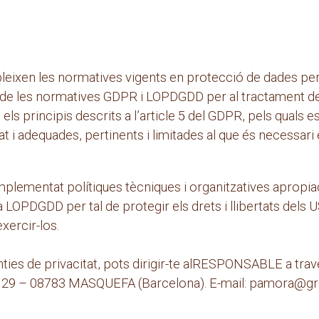
bleixen les normatives vigents en protecció de dades 
 de les normatives GDPR i LOPDGDD per al tractament de
s principis descrits a l’article 5 del GDPR, pels quals es t
t i adequades, pertinents i limitades al que és necessari e
lementat polítiques tècniques i organitzatives apropia
a LOPDGDD per tal de protegir els drets i llibertats dels 
xercir-los.
nties de privacitat, pots dirigir-te alRESPONSABLE a 
 – 08783 MASQUEFA (Barcelona). E-mail: pamora@g