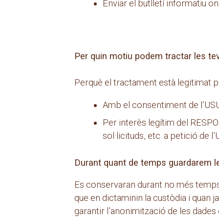
Enviar el butlletí informatiu o
Per quin motiu podem tractar les t
Perquè el tractament està legitimat p
Amb el consentiment de l’USUA
Per interès legítim del RESPON
sol·licituds, etc. a petició de 
Durant quant de temps guardarem l
Es conservaran durant no més temps d
que en dictaminin la custòdia i quan 
garantir l’anonimització de les dades 