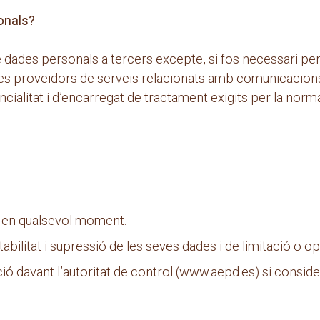
onals?
dades personals a tercers excepte, si fos necessari pe
ostres proveïdors de serveis relacionats amb comunicaci
cialitat i d’encarregat de tractament exigits per la norma
t en qualsevol moment.
tabilitat i supressió de les seves dades i de limitació o o
ó davant l’autoritat de control (www.aepd.es) si conside