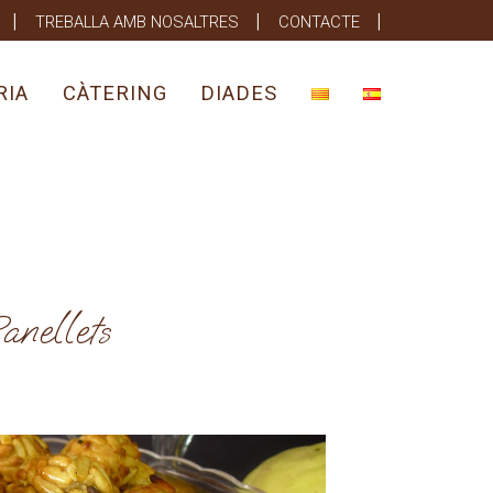
TREBALLA AMB NOSALTRES
CONTACTE
RIA
CÀTERING
DIADES
anellets