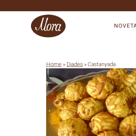
Skip
to
content
NOVET
Home
»
Diades
» Castanyada