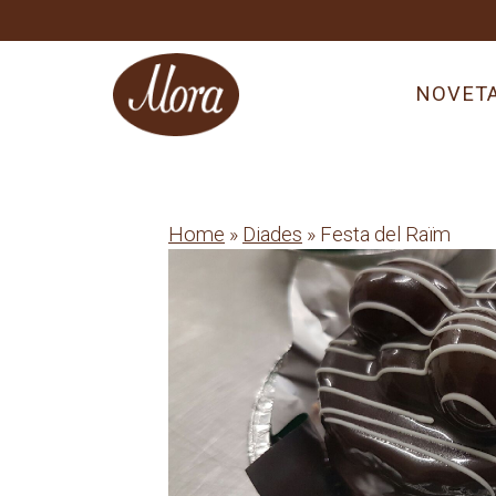
Skip
to
content
NOVET
Home
»
Diades
» Festa del Raïm