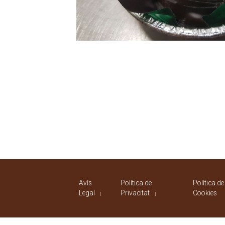
Navegació
d'entrades
Avís
Política de
Política de
Legal
Privacitat
Cookies