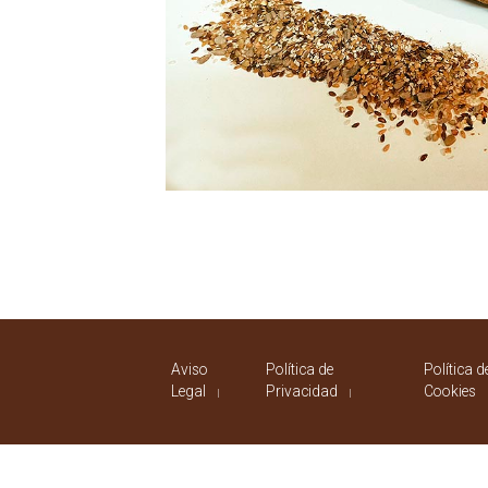
Navegación
de
entradas
Aviso
Política de
Política d
Legal
Privacidad
Cookies