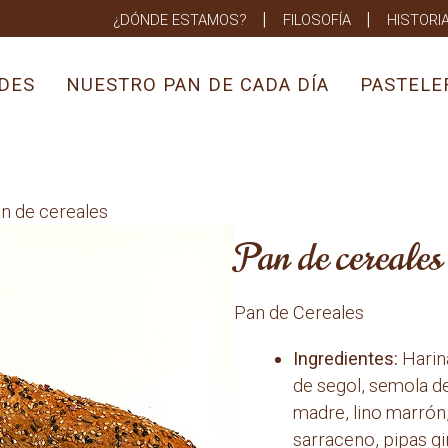
¿DÓNDE ESTAMOS?
FILOSOFÍA
HISTORI
DES
NUESTRO PAN DE CADA DÍA
PASTELE
n de cereales
Pan de cereales
Pan de Cereales
Ingredientes:
Harina
de segol, semola de
madre, lino marrón,
sarraceno, pipas gir