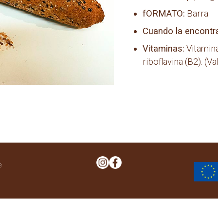
fORMATO:
Barra
Cuando la encontr
Vitaminas:
Vitamina
riboflavina (B2). (
e