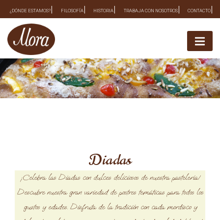
Skip
¿DÓNDE ESTAMOS?
FILOSOFÍA
HISTORIA
TRABAJA CON NOSOTROS
CONTACTO
to
content
Diadas
¡Celebra las Diadas con dulces deliciosos de nuestra pastelería!
Descubre nuestra gran variedad de postres temáticas para todos los
gustos y edades. Disfruta de la tradición con cada mordisco y