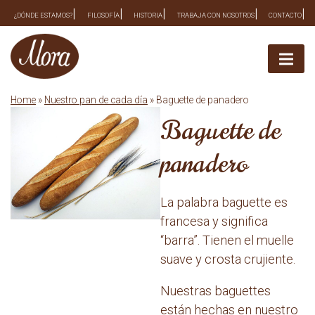
Skip
¿DÓNDE ESTAMOS?
FILOSOFÍA
HISTORIA
TRABAJA CON NOSOTROS
CONTACTO
to
content
Home
»
Nuestro pan de cada día
» Baguette de panadero
Baguette de
panadero
La palabra baguette es
francesa y significa
“barra”. Tienen el muelle
suave y crosta crujiente.
Nuestras baguettes
están hechas en nuestro