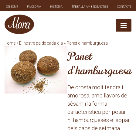
Skip
ON SOM?
FILOSOFIA
HISTÒRIA
TREBALLA AMB NOSALTRES
CONTACTE
to
content
Home
»
El nostre pa de cada dia
» Panet d’hamburguesa
Panet
d’hamburguesa
De crosta molt tendra i
amorosa, amb llavors de
sèsam i la forma
característica per posar-
hi hamburgueses el sopar
dels caps de setmana.