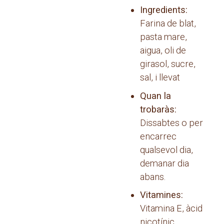
Ingredients:
Farina de blat,
pasta mare,
aigua, oli de
girasol, sucre,
sal, i llevat
Quan la
trobaràs:
Dissabtes o per
encarrec
qualsevol dia,
demanar dia
abans.
Vitamines:
Vitamina E, àcid
nicotínic,