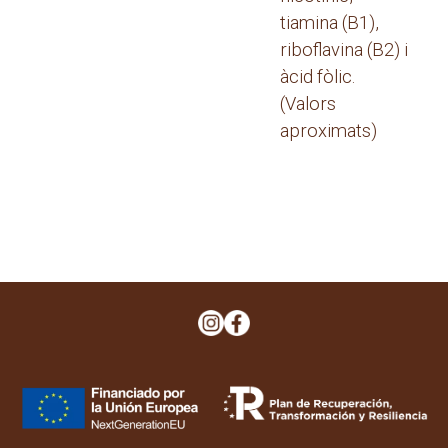
tiamina (B1),
riboflavina (B2) i
àcid fòlic.
(Valors
aproximats)
Navegació
d'entrades