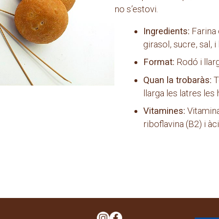
no s’estovi.
Ingredients:
Farina 
girasol, sucre, sal, i 
Format:
Rodó i llar
Quan la trobaràs:
T
llarga les latres le
Vitamines:
Vitamina 
riboflavina (B2) i àc