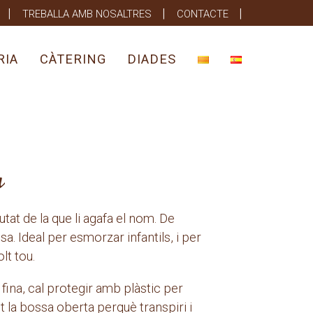
TREBALLA AMB NOSALTRES
CONTACTE
RIA
CÀTERING
DIADES
a
iutat de la que li agafa el nom. De
a. Ideal per esmorzar infantils, i per
lt tou.
 fina, cal protegir amb plàstic per
nt la bossa oberta perquè transpiri i