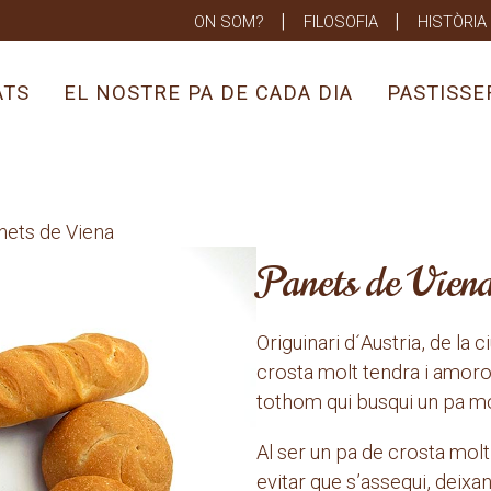
ON SOM?
FILOSOFIA
HISTÒRIA
ATS
EL NOSTRE PA DE CADA DIA
PASTISSE
nets de Viena
Panets de Vien
Origuinari d´Austria, de la c
crosta molt tendra i amoros
tothom qui busqui un pa mo
Al ser un pa de crosta molt
evitar que s’assequi, deixa