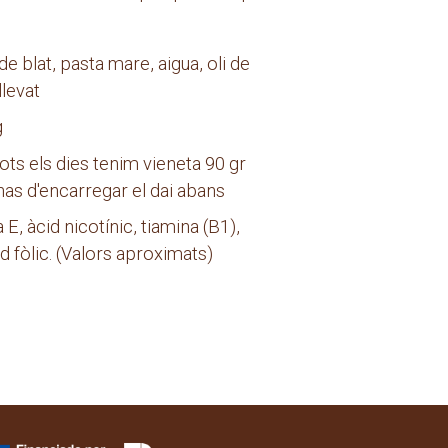
de blat, pasta mare, aigua, oli de
llevat
g
ots els dies tenim vieneta 90 gr
s has d'encarregar el dai abans
E, àcid nicotínic, tiamina (B1),
id fòlic. (Valors aproximats)