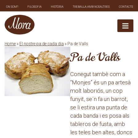
Skip
ON SOM?
FILOSOFIA
HISTÒRIA
TREBALLA AMB NOSALTRES
CONTACTE
to
content
Home
»
El nostre pa de cada dia
» Pa de Valls
Pa de Valls
Conegut tambè com a
“Monjes” és un pa artesà
molt laboriós, un cop
funyit, se´n fa un barrot,
se li estira una punta de
cada banda i es posa als
tableros de fusta, amb
les teles ben altes, doncs